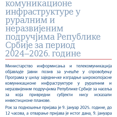
комуникационе
инфраструктуре у
руралним и
неразвијеним
подручјима Републике
Србије за период
2024−2026. године
Министарство информисања и телекомуникација
објављује Јавни позив за учешће у спровођењу
Програма у циљу заједничке изградње широкопојасне
комуникационе инфраструктуре у руралним и
неразвијеним подручјима Републике Србије за насеља
за која привредни субјекти нису исказали
инвестиционе планове.
Рок за подношење пријава је 9. јануар 2025. године, до
12 часова, а отварање пријава је истог дана, 9. јануара