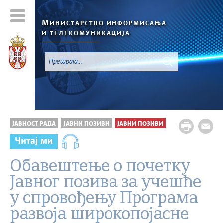
М
ИНИСТАРСТВО ИНФОРМИСАЊА
И ТЕЛЕКОМУНИКАЦИЈА
ЈАВНОСТ РАДА
ЈАВНИ ПОЗИВИ
ЈАВНИ ПОЗИВИ
Читај ми
Обавештење о почетку
Јавнoг позива за учешће
у спровођењу Програма
развоја широкопојасне