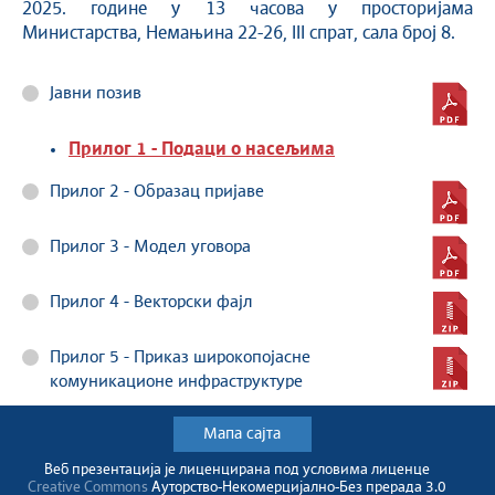
2025. године у 13 часова у просторијама
Министарства, Немањина 22-26, III спрат, сала број 8.
Јавни позив
Прилог 1 - Подаци о насељима
Прилог 2 - Образац пријаве
Прилог 3 - Модел уговора
Прилог 4 - Векторски фајл
Прилог 5 - Приказ широкопојасне
комуникационе инфраструктуре
Мапа сајта
Веб презентација jе лиценциранa под условима лиценце
Creative Commons
Ауторство-Некомерцијално-Без прерада 3.0