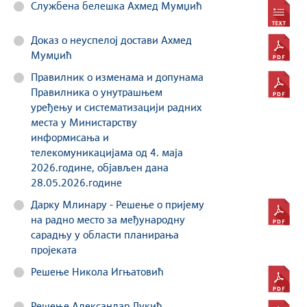
Службена белешка Ахмед Мумџић
Доказ о неуспелој достави Ахмед
Мумџић
Правилник о изменама и допунама
Правилника о унутрашњем
уређењу и систематизацији радних
места у Министарству
информисања и
телекомуникацијама од 4. маја
2026.године, објављен дана
28.05.2026.године
Дарку Млинару - Решење о пријему
на радно место за међународну
сарадњу у области планирања
пројеката
Решење Никола Игњатовић
Решење Александар Лукић