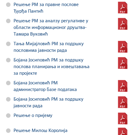
Решење РМ за правне послове
Ђурђа Пантић
Решење РМ за аналзу регулативе у
области информационог друштва-
Тамара Вуковић
Тања Мијаjловић РМ за подршку
пословима јавности рада
Бојана Јосиповић РМ за подршку
послова планирања и извештавања
за пројекте
Бојана Јосиповић РМ
администратор базе података
Бојана Јосиповић РМ за подршку
јавности рада
Решење о пријему
Решење Милош Королија