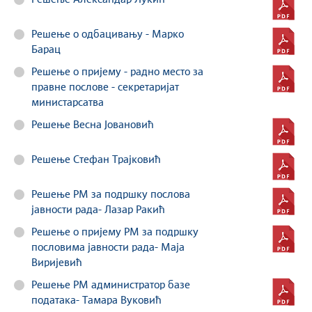
Решење о одбацивању - Марко
Барац
Решење о пријему - радно место за
правне послове - секретаријат
министарсатва
Решење Весна Јовановић
Решење Стефан Трајковић
Решење РМ за подршку послова
јавности рада- Лазар Ракић
Решење о пријему РМ за подршку
пословима јавности рада- Маја
Виријевић
Решење РМ администратор базе
података- Тамара Вуковић