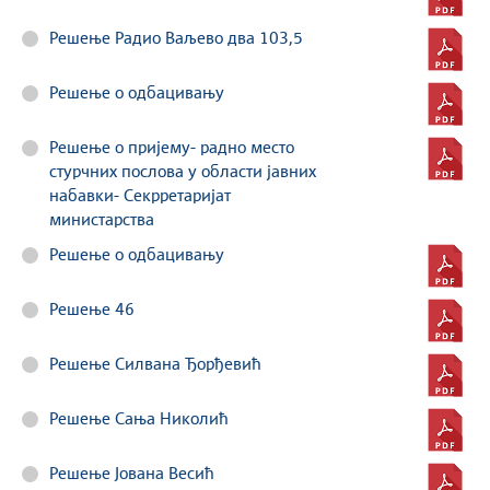
Решење Радио Ваљево два 103,5
Решење о одбацивању
Решење о пријему- радно место
стурчних послова у области јавних
набавки- Секрретаријат
министарства
Решење о одбацивању
Решење 46
Решење Силвана Ђорђевић
Решење Сања Николић
Решење Јована Весић