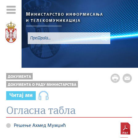
М
ИНИСТАРСТВО ИНФОРМИСАЊА
И ТЕЛЕКОМУНИКАЦИЈА
ДОКУМЕНТА
ДОКУМЕНТА О РАДУ МИНИСТАРСТВА
Читај ми
Огласна табла
Решење Ахмед Мумџић