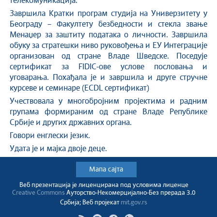
телекомуникација.
Завршила Кратки програм студија на Универзитету у
Београду – Факултету безбедности и стекла звање
Менаџер за заштиту података о личности. Завршила
обуку за стратешки ниво руковођења и ЕУ Интеграције
организован од стране Владе Шведске. Поседује
сертификат за FIDIC-ове услове пословања и
уговарања. Похађала је и завршила и друге стручне
курсеве и семинаре (ECDL сертификат)
Учествовала у многобројним пројектима и радним
групама формираним од стране Владе Републике
Србије и других државних органа.
Говори енглески језик.
Удата је и мајка двоје деце.
Мапа сајта
Веб презентација jе лиценциранa под условима лиценце
Creative Commons
Ауторство-Некомерцијално-Без прерада 3.0
Србија; Веб пројекат
mit.gov.rs