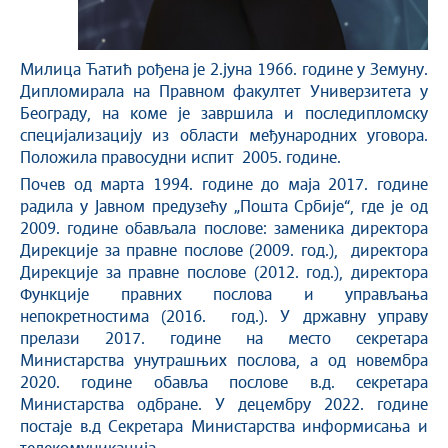
Mилица Ћатић рођена је 2.јуна 1966. године у Земуну.
Дипломирала на Правном факултет Универзитета у
Београду, на коме је завршила и последипломску
специјализацију из области међународних уговора.
Положила правосудни испит 2005. године.
Почев од марта 1994. године до маја 2017. године
радила у Јавном предузећу „Пошта Србије“, где је од
2009. године обављала послове: заменика директора
Дирекције за правне послове (2009. год.), директора
Дирекције за правне послове (2012. год.), директора
Функције правних послова и управљања
непокретностима (2016. год.). У државну управу
прелази 2017. године на место секретара
Министарства унутрашњих послова, а од новембра
2020. године обавља послове в.д. секретара
Министарства одбране. У децембру 2022. године
постаје в.д Секретара Министарства информисања и