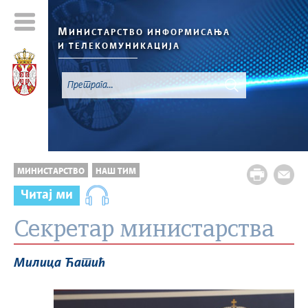
М
ИНИСТАРСТВО ИНФОРМИСАЊА
И ТЕЛЕКОМУНИКАЦИЈА
МИНИСТАРСТВО
НАШ ТИМ
Читај ми
Секретар министарства
Милица Ћатић