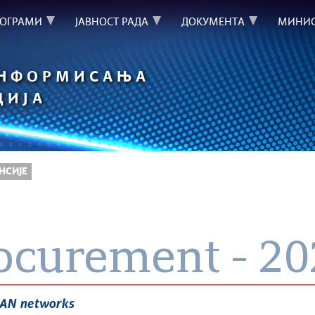
РОГРАМИ
ЈАВНОСТ РАДА
ДОКУМЕНТА
МИНИС
ИНФОРМИСАЊА
ЦИЈА
НСИЈЕ
rocurement - 2
LAN networks