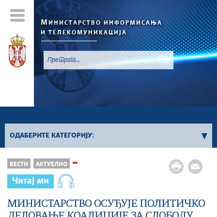
М
ИНИСТАРСТВО ИНФОРМИСАЊА
И ТЕЛЕКОМУНИКАЦИЈА
`
ОДАБЕРИТЕ КАТЕГОРИЈУ:
Конкурси - 2026. година
ВЕСТИ
АКТУЕЛНО
Конкурси из области информисања
Читај ми
Конкурси из области телекомуникација
Конкурси из области информационог
МИНИСТАРСТВО ОСУЂУЈЕ ПОЛИТИЧКО
друштва
ДЕЛОВАЊЕ КОАЛИЦИЈЕ ЗА СЛОБОДУ