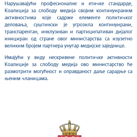
Нарушавајући професионалне и етичке стандарде,
Коалиција за слободу медија својим континуираним
активностима које садрже елементе политичког
деловања, суштински је угрозила континуирани,
транспарентан, инклузиван и партиципативан дијалог
инициран од стране овог министарства са изузетно
великим бројем партнера унутар медијске заједнице.
Имајући у виду нескривене политичке активности
Коалиције за слободу медија ово министарство ће
размотрити могућност и оправданост даље сарадње са
њеним чланицама.