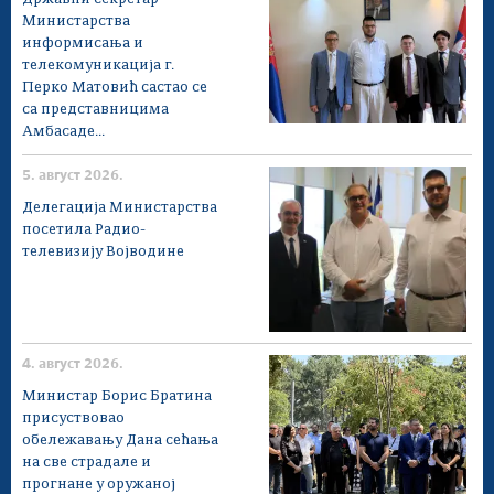
Министарства
информисања и
телекомуникација г.
Перко Матовић састао се
са представницима
Амбасаде...
5. август 2026.
Делегација Министарства
посетила Радио-
телевизију Војводине
4. август 2026.
Министар Борис Братина
присуствовао
обележавању Дана сећања
на све страдале и
прогнане у оружаној