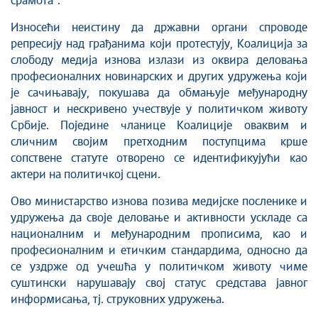
срамота“.
Износећи неистину да државни органи спроводе
репресију над грађанима који протестују, Коалиција за
слободу медија изнова излази из оквира деловања
професионалних новинарских и других удружења који
је сачињавају, покушава да обмањује међународну
јавност и нескривено учествује у политичком животу
Србије. Поједине чланице Коалиције оваквим и
сличним својим претходним поступцима крше
сопствене статуте отворено се идентификујући као
актери на политичкој сцени.
Ово министарство изнова позива медијске посленике и
удружења да своје деловање и активности ускладе са
националним и међународним прописима, као и
професионалним и етичким стандардима, односно да
се уздрже од учешћа у политичком животу чиме
суштински нарушавају свој статус средстава јавног
информисања, тј. струковних удружења.