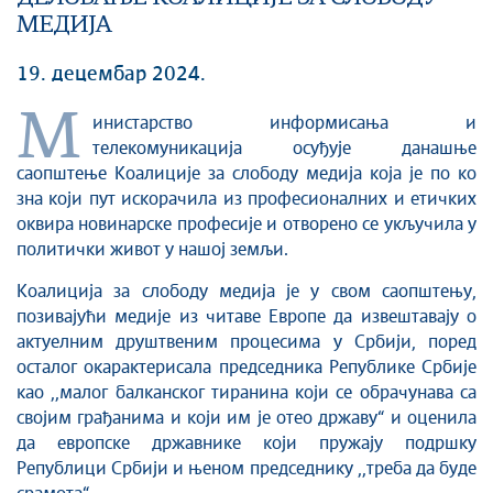
МЕДИЈА
19. децембар 2024.
М
инистарство информисања и
телекомуникација осуђује данашње
саопштење Коалиције за слободу медија која је по ко
зна који пут искорачила из професионалних и етичких
оквира новинарске професије и отворено се укључила у
политички живот у нашој земљи.
Коалиција за слободу медија је у свом саопштењу,
позивајући медије из читаве Европе да извештавају о
актуелним друштвеним процесима у Србији, поред
осталог окарактерисала председника Републике Србије
као ,,малог балканског тиранина који се обрачунава са
својим грађанима и који им је отео државу“ и оценила
да европске државнике који пружају подршку
Републици Србији и њеном председнику ,,треба да буде