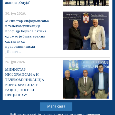
акцији „Олуја"
30. јул 2026.
Министар информисања
и телекомуникација
проф. др Борис Братина
одржао је билатерални
састанак са
представницима
„Поште...
26. јун 2026.
МИНИСТАР
ИНФОРМИСАЊА И
ТЕЛЕКОМУНИКАЦИЈА
БОРИС БРАТИНА У
РАДНОЈ ПОСЕТИ
ПРИЈЕПОЉУ
Мапа сајта
Веб презентација jе лиценциранa под условима лиценце