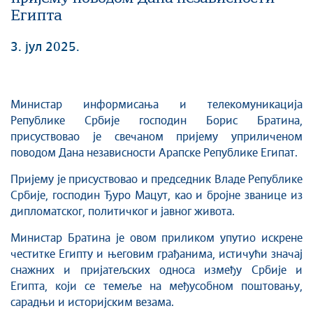
Египта
3. јул 2025.
Министар информисања и телекомуникација
Републике Србије господин Борис Братина,
присуствовао је свечаном пријему уприличеном
поводом Дана независности Арапске Републике Египат.
Пријему је присуствовао и председник Владе Републике
Србије, господин Ђуро Мацут, као и бројне званице из
дипломатског, политичког и јавног живота.
Министар Братина је овом приликом упутио искрене
честитке Египту и његовим грађанима, истичући значај
снажних и пријатељских односа између Србије и
Египта, који се темеље на међусобном поштовању,
сарадњи и историјским везама.