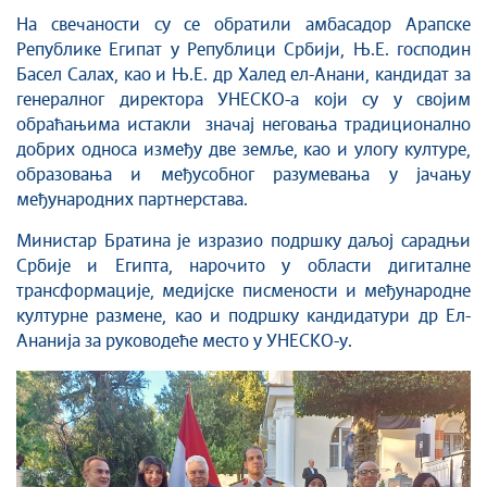
На свечаности су се обратили амбасадор Арапске
Републике Египат у Републици Србији, Њ.Е. господин
Басел Салах, као и Њ.Е. др Халед ел-Анани, кандидат за
генералног директора УНЕСКО-а који су у својим
обраћањима истакли значај неговања традиционално
добрих односа између две земље, као и улогу културе,
образовања и међусобног разумевања у јачању
међународних партнерстава.
Министар Братина је изразио подршку даљој сарадњи
Србије и Египта, нарочито у области дигиталне
трансформације, медијске писмености и међународне
културне размене, као и подршку кандидатури др Ел-
Ананија за руководеће место у УНЕСКО-у.