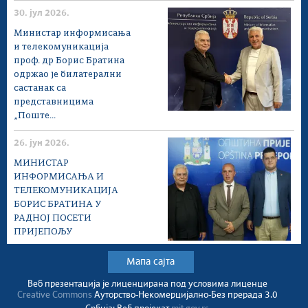
30. јул 2026.
Министар информисања
и телекомуникација
проф. др Борис Братина
одржао је билатерални
састанак са
представницима
„Поште...
26. јун 2026.
МИНИСТАР
ИНФОРМИСАЊА И
ТЕЛЕКОМУНИКАЦИЈА
БОРИС БРАТИНА У
РАДНОЈ ПОСЕТИ
ПРИЈЕПОЉУ
Мапа сајта
Веб презентација jе лиценциранa под условима лиценце
Creative Commons
Ауторство-Некомерцијално-Без прерада 3.0