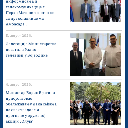
информисања и
телекомуникација г.
Перко Матовић састао се
са представницима
Амбасаде...
5. август 2026.
Делегација Министарства
посетила Радио-
телевизију Војводине
4. август 2026.
Министар Борис Братина
присуствовао
обележавању Дана сећања
на све страдале и
прогнане у оружаној
акцији „Олуја"