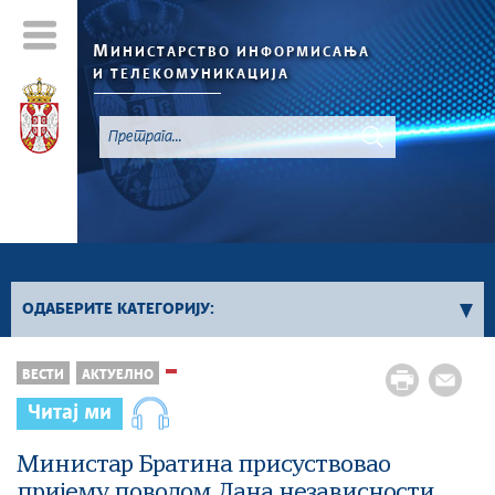
М
ИНИСТАРСТВО ИНФОРМИСАЊА
И ТЕЛЕКОМУНИКАЦИЈА
`
ОДАБЕРИТЕ КАТЕГОРИЈУ:
Конкурси - 2026. година
ВЕСТИ
АКТУЕЛНО
Конкурси из области информисања
Читај ми
Конкурси из области телекомуникација
Конкурси из области информационог
Министар Братина присуствовао
друштва
пријему поводом Дана независности