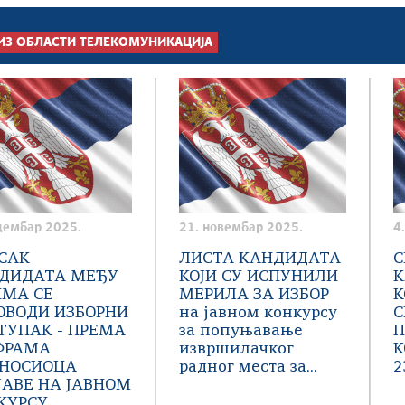
ИЗ ОБЛАСТИ ТЕЛЕКОМУНИКАЦИЈА
цембар 2025.
21. новембар 2025.
4
САК
ЛИСТА КАНДИДАТА
С
ДИДАТА МЕЂУ
КОЈИ СУ ИСПУНИЛИ
К
ИМА СЕ
МЕРИЛА ЗА ИЗБОР
К
ОВОДИ ИЗБОРНИ
на јавном конкурсу
С
ТУПАК - ПРЕМА
за попуњавање
П
ФРАМА
извршилачког
К
НОСИОЦА
радног места за...
2
ЈАВЕ НА ЈАВНОМ
УРСУ...