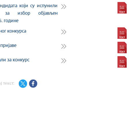
андидата који су испунили
а за избор објављен
5. године
вног конкурса
пријаве
ли за конкурс
ј текст: