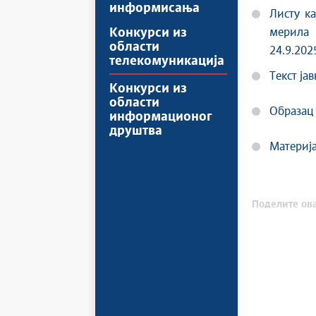
информисања
Листу к
Конкурси из
мерил
области
24.9.202
телекомуникација
Текст ја
Конкурси из
области
Образац 
информационог
друштва
Материја
Поделите ова