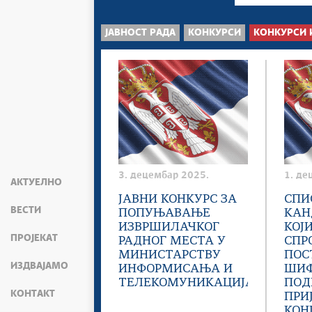
ЈАВНОСТ РАДА
КОНКУРСИ
КОНКУРСИ 
3. децембар 2025.
1. де
АКТУЕЛНО
ЈАВНИ КОНКУРС ЗА
СПИ
ВЕСТИ
ПОПУЊАВАЊЕ
КАН
ИЗВРШИЛАЧКОГ
КОЈ
ПРОЈЕКАТ
РАДНОГ МЕСТА У
СПР
МИНИСТАРСТВУ
ПОС
ИЗДВАЈАМО
ИНФОРМИСАЊА И
ШИ
ТЕЛЕКОМУНИКАЦИЈА
ПОД
КОНТАКТ
ПРИ
КОНК