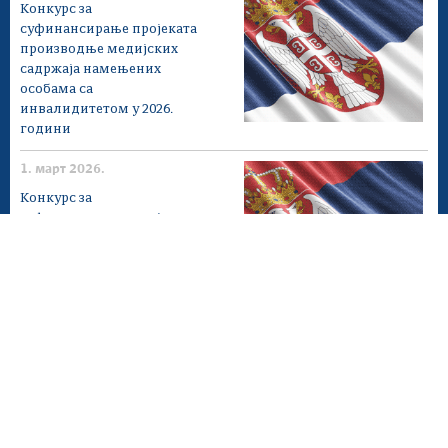
Конкурс за
суфинансирање проjеката
производње медијских
садржаја намењених
особама са
инвалидитетом у 2026.
години
1. март 2026.
Конкурс за
суфинансирање проjеката
производње медијских
садржаја на језицима
националних мањина у
2026. години
1. март 2026.
Конкурс за
суфинансирање проjеката
производње медијских
садржаја за штампане