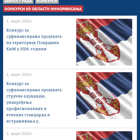
ЈАВНОСТ РАДА
КОНКУРСИ
КОНКУРСИ ИЗ ОБЛАСТИ ИНФОРМИСАЊА
1. март 2026.
Конкурс за
суфинансирање пројеката
на територији Покрајине
КиМ у 2026. години
1. март 2026.
Конкурс за
суфинансирање проjеката
стручне едукације,
унапређења
професионалних и
етичких стандарда и
истраживања у...
1. март 2026.