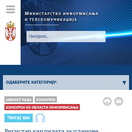
М
ИНИСТАРСТВО ИНФОРМИСАЊА
И ТЕЛЕКОМУНИКАЦИЈА
`
ОДАБЕРИТЕ КАТЕГОРИЈУ:
Конкурси - 2026. година
ЈАВНОСТ РАДА
КОНКУРСИ
Конкурси из области информисања
КОНКУРСИ ИЗ ОБЛАСТИ ИНФОРМИСАЊА
Конкурси из области телекомуникација
Читај ми
Конкурси из области информационог
друштва
Регистар кандидата за чланове