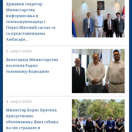
Државни секретар
Министарства
информисања и
телекомуникација г.
Перко Матовић састао се
са представницима
Амбасаде...
5. август 2026.
Делегација Министарства
посетила Радио-
телевизију Војводине
4. август 2026.
Министар Борис Братина
присуствовао
обележавању Дана сећања
на све страдале и