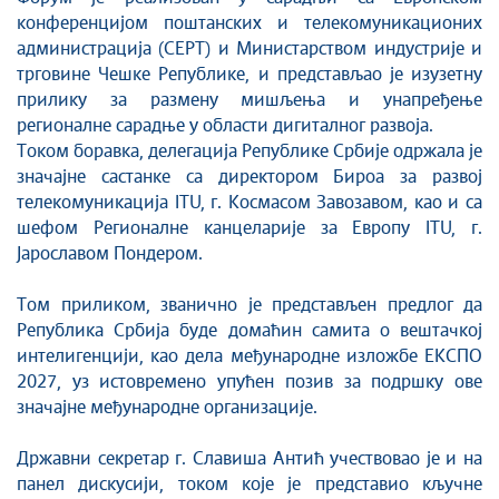
конференцијом поштанских и телекомуникационих
администрација (CEPT) и Министарством индустрије и
трговине Чешке Републике, и представљао је изузетну
прилику за размену мишљења и унапређење
регионалне сарадње у области дигиталног развоја.
Током боравка, делегација Републике Србије одржала је
значајне састанке са директором Бироа за развој
телекомуникација ITU, г. Космасом Завозавом, као и са
шефом Регионалне канцеларије за Европу ITU, г.
Јарославом Пондером.
Том приликом, званично је представљен предлог да
Република Србија буде домаћин самита о вештачкој
интелигенцији, као дела међународне изложбе ЕКСПО
2027, уз истовремено упућен позив за подршку ове
значајне међународне организације.
Државни секретар г. Славиша Антић учествовао је и на
панел дискусији, током које је представио кључне