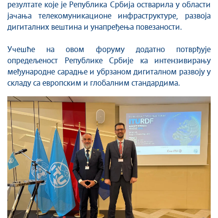
резултате које је Република Србија остварила у области
јачања телекомуникационе инфраструктуре, развоја
дигиталних вештина и унапређења повезаности.
Учешће на овом форуму додатно потврђује
опредељеност Републике Србије ка интензивирању
међународне сарадње и убрзаном дигиталном развоју у
складу са европским и глобалним стандардима.