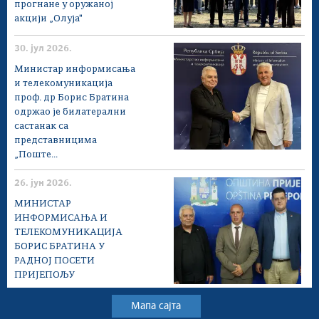
прогнане у оружаној
акцији „Олуја"
30. јул 2026.
Министар информисања
и телекомуникација
проф. др Борис Братина
одржао је билатерални
састанак са
представницима
„Поште...
26. јун 2026.
МИНИСТАР
ИНФОРМИСАЊА И
ТЕЛЕКОМУНИКАЦИЈА
БОРИС БРАТИНА У
РАДНОЈ ПОСЕТИ
ПРИЈЕПОЉУ
Мапа сајта