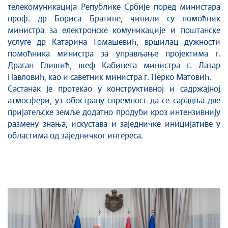
телекомуникација Републике Србије поред министара
проф. др Бориса Братине, чинили су помоћник
министра за електронске комуникације и поштанске
услуге др Катарина Томашевић, вршилац дужности
помоћника министра за управљање пројектима г.
Драган Глишић, шеф Кабинета министра г. Лазар
Павловић, као и саветник министра г. Перко Матовић.
Састанак је протекао у конструктивној и садржајној
атмосфери, уз обострану спремност да се сарадња две
пријатељске земље додатно продуби кроз интензивнију
размену знања, искустава и заједничке иницијативе у
областима од заједничког интереса.