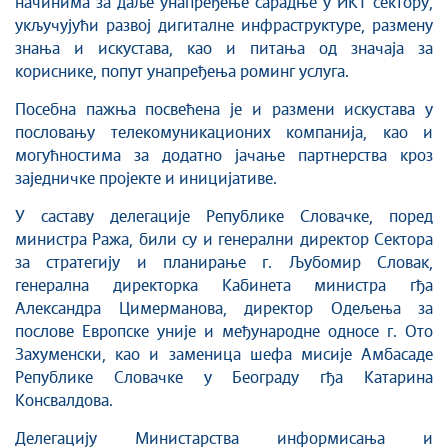
начинима за даље унапређење сарадње у ИКТ сектору,
укључујући развој дигиталне инфраструктуре, размену
знања и искустава, као и питања од значаја за
кориснике, попут унапређења роминг услуга.
Посебна пажња посвећена је и размени искустава у
пословању телекомуникационих компанија, као и
могућностима за додатно јачање партнерства кроз
заједничке пројекте и иницијативе.
У саставу делегације Републике Словачке, поред
министра Ража, били су и генерални директор Сектора
за стратегију и планирање г. Љубомир Словак,
генерална директорка Кабинета министра гђа
Александра Цимерманова, директор Одељења за
послове Европске уније и међународне односе г. Ото
Захуменски, као и заменица шефа мисије Амбасаде
Републике Словачке у Београду гђа Катарина
Консвалдова.
Делегацију Министарства информисања и