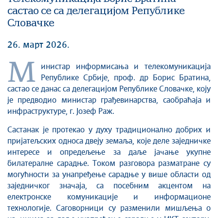
састао се са делегацијом Републике
Словачке
26. март 2026.
М
инистар информисања и телекомуникација
Републике Србије, проф. др Борис Братина,
састао се данас са делегацијом Републике Словачке, коју
је предводио министар грађевинарства, саобраћаја и
инфраструктуре, г. Јозеф Раж.
Састанак је протекао у духу традиционално добрих и
пријатељских односа двеју земаља, које деле заједничке
интересе и опредељење за даље јачање укупне
билатералне сарадње. Током разговора разматране су
могућности за унапређење сарадње у више области од
заједничког значаја, са посебним акцентом на
електронске комуникације и информационе
технологије. Саговорници су разменили мишљења о