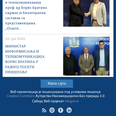
и телекомуникација
проф. др Борис Братина
одржао је билатерални
састанак са
представницима
„Поште...
26. јун 2026.
МИНИСТАР
ИНФОРМИСАЊА И
ТЕЛЕКОМУНИКАЦИЈА
БОРИС БРАТИНА У
РАДНОЈ ПОСЕТИ
ПРИЈЕПОЉУ
Мапа сајта
Веб презентација jе лиценциранa под условима лиценце
Creative Commons
Ауторство-Некомерцијално-Без прерада 3.0
Србија; Веб пројекат
mit.gov.rs