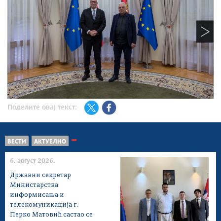
Поделите овај текст:
ВЕСТИ
АКТУЕЛНО
6. август 2026.
Државни секретар
Министарства
информисања и
телекомуникација г.
Перко Матовић састао се