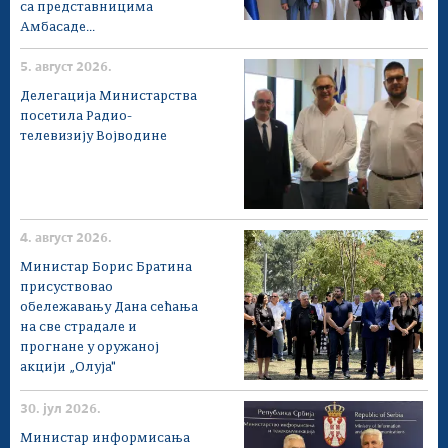
са представницима
Амбасаде...
5. август 2026.
Делегација Министарства
посетила Радио-
телевизију Војводине
4. август 2026.
Министар Борис Братина
присуствовао
обележавању Дана сећања
на све страдале и
прогнане у оружаној
акцији „Олуја"
30. јул 2026.
Министар информисања