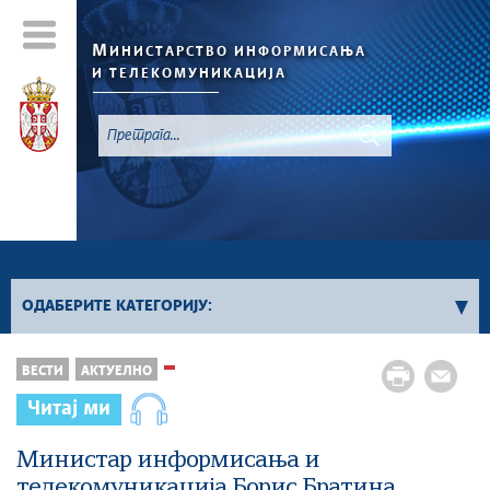
М
ИНИСТАРСТВО ИНФОРМИСАЊА
И ТЕЛЕКОМУНИКАЦИЈА
`
ОДАБЕРИТЕ КАТЕГОРИЈУ:
Конкурси - 2026. година
ВЕСТИ
АКТУЕЛНО
Конкурси из области информисања
Читај ми
Конкурси из области телекомуникација
Конкурси из области информационог
Министар информисања и
друштва
телекомуникација Борис Братина