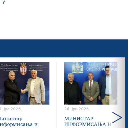
 у
0. јул 2026.
26. јун 2026.
инистар
МИНИСТАР
нформисања и
ИНФОРМИСАЊА И