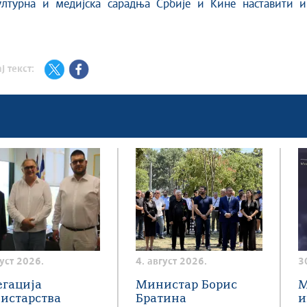
ултурна и медијска сарадња Србије и Кине наставити и
ј текст:
густ 2026.
4. август 2026.
3
егација
Министар Борис
М
истарства
Братина
и