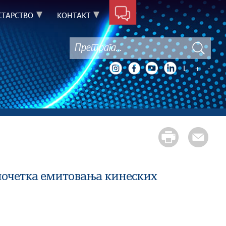
ТАРСТВО
КОНТАКТ
L
+
-
почетка емитовања кинеских