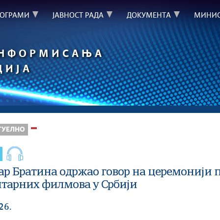
РОГРАМИ
ЈАВНОСТ РАДА
ДОКУМЕНТА
МИНИС
ИНФОРМИСАЊА
ЦИЈА
ТУЕЛНО
р Братина одржао говор на церемонији 
тарних филмова у Србији
26.