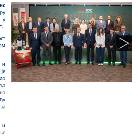
ру
 у
“.
ст
ном
 и
је
као
вља
но
ђу
 за
p и
ење