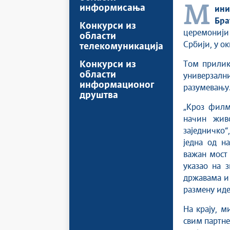
информисања
Министар информисања и телекомуникација проф. др Борис
Бра
Конкурси из
церемонији
области
Србији, у о
телекомуникација
Конкурси из
Том прилик
области
универзални
информационог
разумевању
друштва
„Кроз филм
начин жив
заједничко“
једна од на
важан мост
указао на 
државама и 
размену иде
На крају, м
свим партне