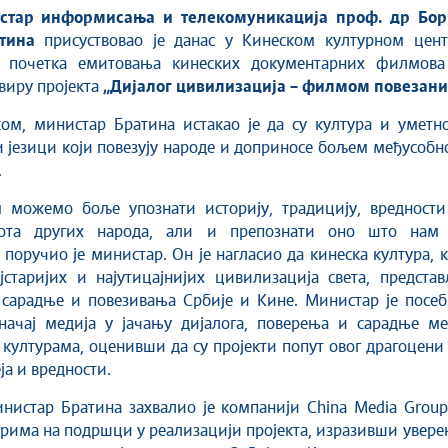
тина
присуствовао је данас у Кинеском културном цент
 почетка емитовања кинеских документарних филмова
квиру пројекта
„Дијалог цивилизација – филмом повезани
ом, министар Братина истакао је да су култура и уметно
 језици који повезују народе и доприносе бољем међусоб
.
 можемо боље упознати историју, традицију, вредности
ота других народа, али и препознати оно што нам 
, поручио је министар. Он је нагласио да кинеска култура, 
јстаријих и најутицајнијих цивилизација света, предста
 сарадње и повезивања Србије и Кине. Министар је посеб
значај медија у јачању дијалога, поверења и сарадње ме
културама, оценивши да су пројекти попут овог драгоцени
ја и вредности.
инистар Братина захвалио је компанији China Media Grou
рима на подршци у реализацији пројекта, изразивши увер