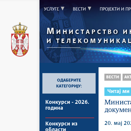
УСЛУГЕ
ВЕСТИ
ПРОЈЕКТИ И П
М
ИНИСТАРСТВО 
И ТЕЛЕКОМУНИКА
`
ВЕСТИ
АК
ОДАБЕРИТЕ
КАТЕГОРИЈУ:
Читај ми
Министа
Конкурси - 2026.
година
докумен
20. мај 20
Конкурси из
области