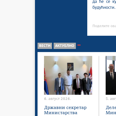
да ће се к
будућности.
Поделите ова
ВЕСТИ
АКТУЕЛНО
6. август 2026.
5. ав
Државни секретар
Дел
Министарства
Мин