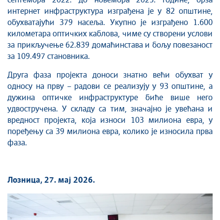
септембра 2022. до новембра 2025. године, брза
интернет инфраструктура изграђена је у 82 општине,
обухватајући 379 насеља. Укупно је изграђено 1.600
километара оптичких каблова, чиме су створени услови
за прикључење 62.839 домаћинстава и бољу повезаност
за 109.497 становника.
Друга фаза пројекта доноси знатно већи обухват у
односу на прву – радови се реализују у 93 општине, а
дужина оптичке инфраструктуре биће више него
удвостручена. У складу са тим, значајно је увећана и
вредност пројекта, која износи 103 милиона евра, у
поређењу са 39 милиона евра, колико је износила прва
фаза.
Лозница, 27. мај 2026.