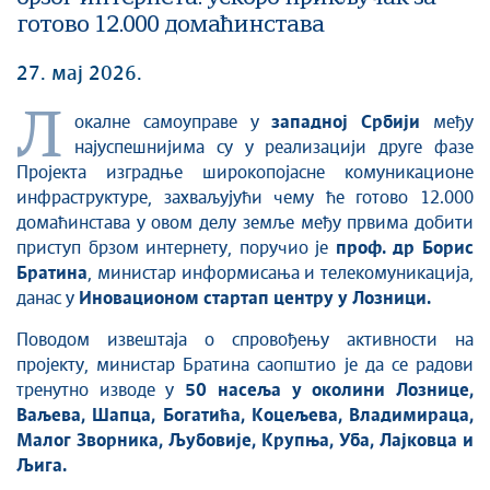
готово 12.000 домаћинстава
27. мај 2026.
Л
окалне самоуправе у
западној Србији
међу
најуспешнијима су у реализацији друге фазе
Пројекта изградње широкопојасне комуникационе
инфраструктуре, захваљујући чему ће готово 12.000
домаћинстава у овом делу земље међу првима добити
приступ брзом интернету, поручио је
проф. др Борис
Братина
, министар информисања и телекомуникација,
данас у
Иновационом стартап центру у Лозници.
Поводом извештаја о спровођењу активности на
пројекту, министар Братина саопштио је да се радови
тренутно изводе у
50 насеља у околини Лознице,
Ваљева, Шапца, Богатића, Коцељева, Владимираца,
Малог Зворника, Љубовије, Крупња, Уба, Лајковца и
Љига.