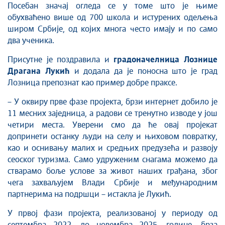
Посебан значај огледа се у томе што је њиме
обухваћено више од 700 школа и истурених одељења
широм Србије, од којих многа често имају и по само
два ученика.
Присутне је поздравила и
градоначелница Лознице
Драгана Лукић
и додала да је поносна што је град
Лозница препознат као пример добре праксе.
– У оквиру прве фазе пројекта, брзи интернет добило је
11 месних заједница, а радови се тренутно изводе у још
четири места. Уверени смо да ће овај пројекат
допринети останку људи на селу и њиховом повратку,
као и оснивању малих и средњих предузећа и развоју
сеоског туризма. Само удруженим снагама можемо да
стварамо боље услове за живот наших грађана, због
чега захваљујем Влади Србије и међународним
партнерима на подршци – истакла је Лукић.
У првој фази пројекта, реализованој у периоду од