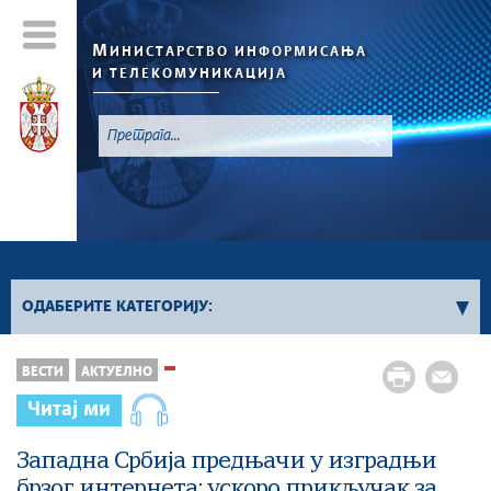
М
ИНИСТАРСТВО ИНФОРМИСАЊА
И ТЕЛЕКОМУНИКАЦИЈА
`
ОДАБЕРИТЕ КАТЕГОРИЈУ:
Конкурси - 2026. година
ВЕСТИ
АКТУЕЛНО
Конкурси из области информисања
Читај ми
Конкурси из области телекомуникација
Конкурси из области информационог
Западна Србија предњачи у изградњи
друштва
брзог интернета: ускоро прикључак за