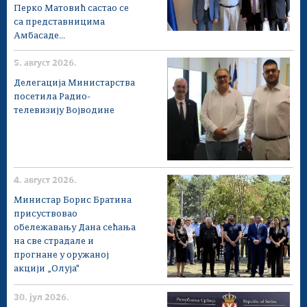
Перко Матовић састао се
са представницима
Амбасаде...
5. август 2026.
Делегација Министарства
посетила Радио-
телевизију Војводине
4. август 2026.
Министар Борис Братина
присуствовао
обележавању Дана сећања
на све страдале и
прогнане у оружаној
акцији „Олуја"
30. јул 2026.