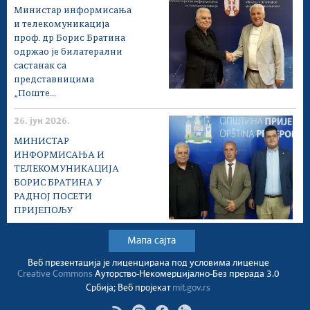
Министар информисања
и телекомуникација
проф. др Борис Братина
одржао је билатерални
састанак са
представницима
„Поште...
26. јун 2026.
МИНИСТАР
ИНФОРМИСАЊА И
ТЕЛЕКОМУНИКАЦИЈА
БОРИС БРАТИНА У
РАДНОЈ ПОСЕТИ
ПРИЈЕПОЉУ
Мапа сајта
Веб презентација jе лиценциранa под условима лиценце
Creative Commons
Ауторство-Некомерцијално-Без прерада 3.0
Србија; Веб пројекат
mit.gov.rs