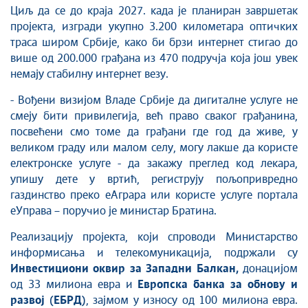
Циљ да се до краја 2027. када је планиран завршетак
пројекта, изгради укупно 3.200 километара оптичких
траса широм Србије, како би брзи интернет стигао до
више од 200.000 грађана из 470 подручја која још увек
немају стабилну интернет везу.
- Вођени визијом Владе Србије да дигиталне услуге не
смеју бити привилегија, већ право сваког грађанина,
посвећени смо томе да грађани где год да живе, у
великом граду или малом селу, могу лакше да користе
електронске услуге - да закажу преглед код лекара,
упишу дете у вртић, региструју пољопривредно
газдинство преко еАграра или користе услуге портала
еУправа – поручио је министар Братина.
Реализацију пројекта, који спроводи Министарство
информисања и телекомуникација, подржали су
Инвестициони оквир за Западни Балкан,
донацијом
од 33 милиона евра и
Европска банка за обнову и
развој (ЕБРД)
, зајмом у износу од 100 милиона евра.