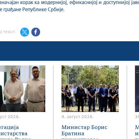
начајан корак ка модернијој, ефикаснијој и доступнијој јав
ве грађане Републике Србије.
ј текст:
густ 2026.
4. август 2026.
3
егација
Министар Борис
М
истарства
Братина
и