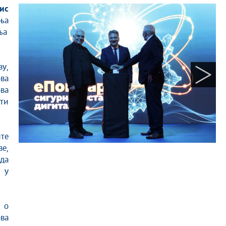
ис
ња
ња
у,
ва
ова
сти
те
ве,
 да
 у
 о
ва