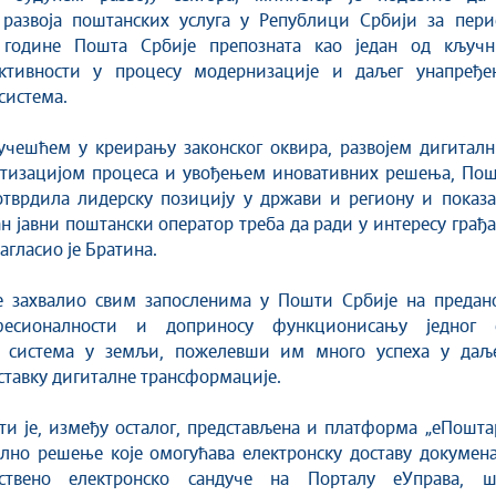
развоја поштанских услуга у Републици Србији за пери
 године Пошта Србије препозната као један од кључн
ктивности у процесу модернизације и даљег унапређе
система.
учешћем у креирању законског оквира, развојем дигиталн
ботизацијом процеса и увођењем иновативних решења, Пош
отврдила лидерску позицију у држави и региону и показа
н јавни поштански оператор треба да ради у интересу грађ
агласио је Братина.
е захвалио свим запосленима у Пошти Србије на предан
фесионалности и доприносу функционисању једног 
х система у земљи, пожелевши им много успеха у даљ
аставку дигиталне трансформације.
ти је, између осталог, представљена и платформа „еПошта
лно решење које омогућава електронску доставу докумена
нствено електронско сандуче на Порталу еУправа, ш