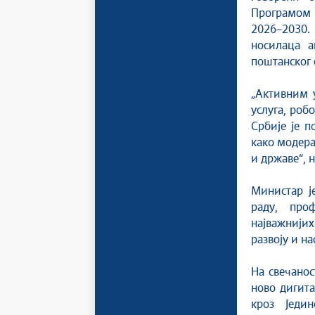
Програмом 
2026–2030.
носилаца а
поштанског 
„Активним 
услуга, ро
Србије је п
како модера
и државе“, н
Министар ј
раду, про
најважнији
развоју и н
На свечанос
ново дигита
кроз Једи