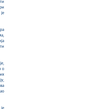
ти
ри
је
ора
а,
ја
ти
је,
 о
их
ју,
ва
као
је