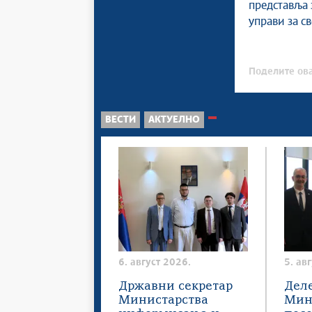
представља з
управи за с
Поделите ова
ВЕСТИ
АКТУЕЛНО
6. август 2026.
5. ав
Државни секретар
Дел
Министарства
Мин