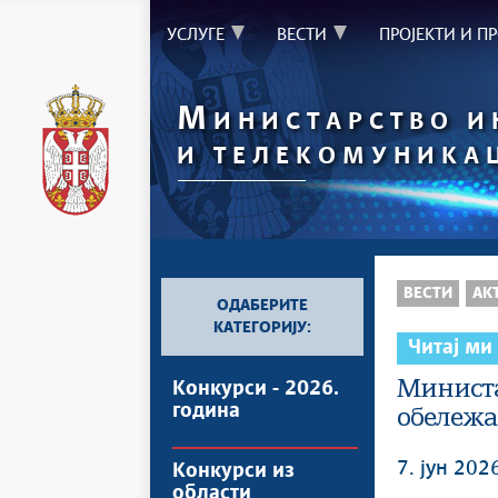
УСЛУГЕ
ВЕСТИ
ПРОЈЕКТИ И П
М
ИНИСТАРСТВО 
И ТЕЛЕКОМУНИКА
`
ВЕСТИ
АК
ОДАБЕРИТЕ
КАТЕГОРИЈУ:
Читај ми
Министа
Конкурси - 2026.
година
обележав
7. јун 202
Конкурси из
области