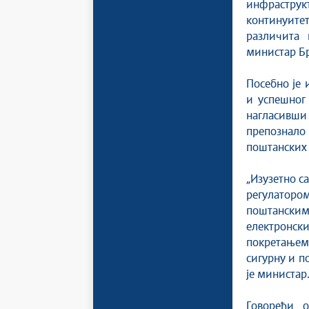
инфраструк
континуите
различита 
министар Бр
Посебно је 
и успешног
нагласивш
препознало
поштанских 
„Изузетно с
регулатором
поштанским
електронски
покретањем 
сигурну и п
је министар
Говорећи о