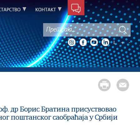
ТАРСТВО
КОНТАКТ
L
+
-
. др Борис Братина присуствовао
ог поштанског саобраћаја у Србији