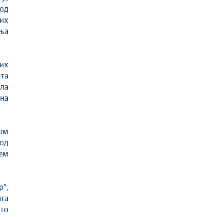
од
их
ња
их
та
ла
ана
ом
од
ем
р“,
та
то