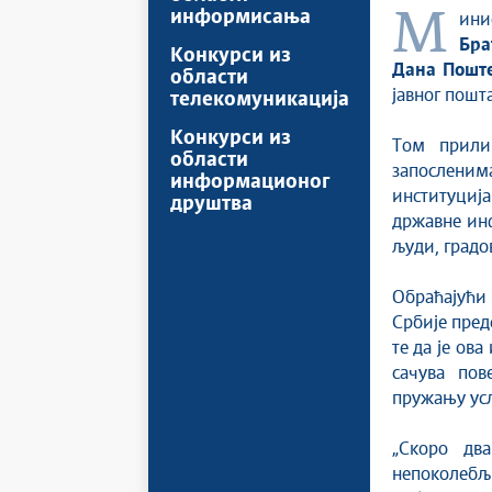
информисања
Мин
Бра
Конкурси из
Дана Пошт
области
јавног пошт
телекомуникација
Конкурси из
Том прилик
области
запослени
информационог
институција 
друштва
државне инф
људи, градо
Обраћајући
Србије пред
те да је ов
сачува пов
пружању услу
„Скоро два
непоколебљ