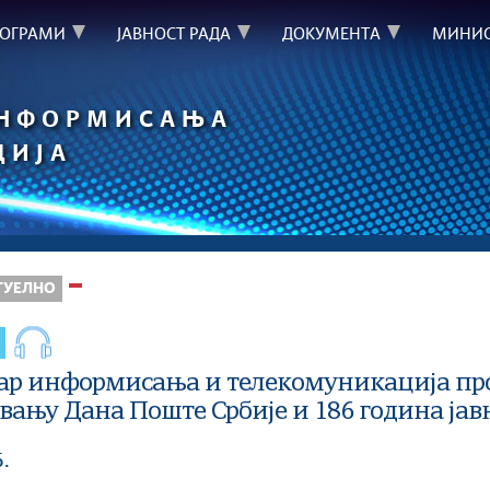
РОГРАМИ
ЈАВНОСТ РАДА
ДОКУМЕНТА
МИНИС
ИНФОРМИСАЊА
ЦИЈА
ТУЕЛНО
р информисања и телекомуникација проф
ању Дана Поште Србије и 186 година јавн
6.