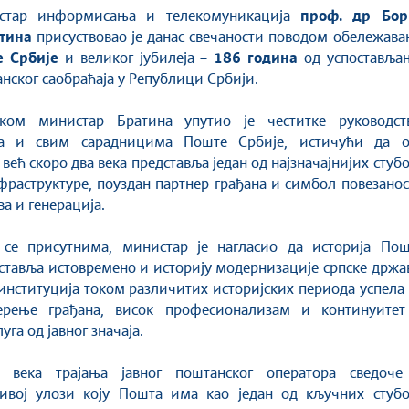
истар информисања и телекомуникација
проф. др Бор
тина
присуствовао је данас свечаности поводом обележава
е Србије
и великог јубилеја –
186 година
од успоставља
анског саобраћаја у Републици Србији.
ом министар Братина упутио је честитке руководств
ма и свим сарадницима Поште Србије, истичући да о
већ скоро два века представља један од најзначајнијих стуб
раструктуре, поуздан партнер грађана и симбол повезано
ва и генерација.
 се присутнима, министар је нагласио да историја Пош
ставља истовремено и историју модернизације српске држа
а институција током различитих историјских периода успела
ерење грађана, висок професионализам и континуитет
га од јавног значаја.
 века трајања јавног поштанског оператора сведоче
ивој улози коју Пошта има као један од кључних стубо