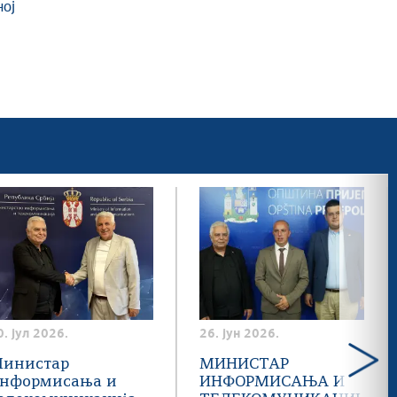
ној
0. јул 2026.
26. јун 2026.
инистар
МИНИСТАР
нформисања и
ИНФОРМИСАЊА И