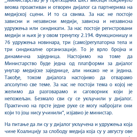
,,Министарство је у претходних шест месеци покренуло
веома проактиван и отворен дијалог са партнерима на
медијској сцени. И то са свима. За нас не постоје
зависни и независни медији, зависна и независна
удружења или синдикати. За нас постоје регистровани
медији и њих је у овом тренутку 2.194. Функционишу и
76 удружења новинара, три (само)регулаторна тела и
три синдикалне организације. То је врло бројна и
динамична заједница. Настојимо на томе да
Министарство буде једна од платформи за дијалог
унутар медијске заједнице, али никако не и једина.
Такође, током дијалога настојимо да отварамо
апсолутно све теме. За нас не постоји тема о којој не
желимо да разговарамо и саговорник који је
непожељан. Безмало сви су се укључили у дијалог.
Практично на прсте једне руке се могу набројати они
који то још нису учинили“, изјавио је министар.
На питање да ли су у дијалог укључена и удружења која
чине Коалицију за слободу медија која су у августу ове