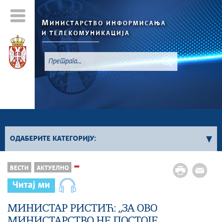
М
ИНИСТАРСТВО ИНФОРМИСАЊА
И ТЕЛЕКОМУНИКАЦИЈА
`
ОДАБЕРИТЕ КАТЕГОРИЈУ:
Конкурси - 2026. година
ВЕСТИ
АКТУЕЛНО
Конкурси из области информисања
Читај ми
Конкурси из области телекомуникација
Конкурси из области информационог
МИНИСТАР РИСТИЋ: ,,ЗА ОВО
друштва
МИНИСТАРСТВО НЕ ПОСТОЈЕ