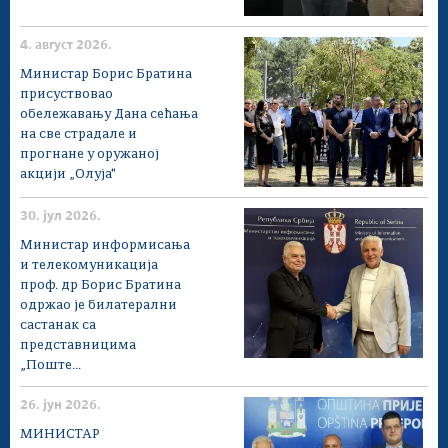
4. август 2026.
Министар Борис Братина
присуствовао
обележавању Дана сећања
на све страдале и
прогнане у оружаној
акцији „Олуја"
30. јул 2026.
Министар информисања
и телекомуникација
проф. др Борис Братина
одржао је билатерални
састанак са
представницима
„Поште...
26. јун 2026.
МИНИСТАР