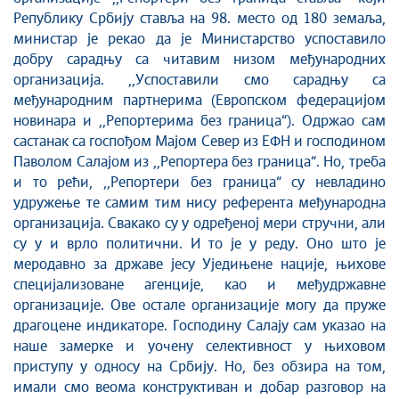
Републику Србију ставља на 98. место од 180 земаља,
министар је рекао да је Министарство успоставило
добру сарадњу са читавим низом међународних
организација. ,,Успоставили смо сарадњу са
међународним партнерима (Европском федерацијом
новинара и ,,Репортерима без граница“). Одржао сам
састанак са госпођом Мајом Север из ЕФН и господином
Паволом Салајом из ,,Репортера без граница“. Но, треба
и то рећи, ,,Репортери без граница“ су невладино
удружење те самим тим нису референта међународна
организација. Свакако су у одређеној мери стручни, али
су у и врло политични. И то је у реду. Оно што је
меродавно за државе јесу Уједињене нације, њихове
специјализоване агенције, као и међудржавне
организације. Ове остале организације могу да пруже
драгоцене индикаторе. Господину Салају сам указао на
наше замерке и уочену селективност у њиховом
приступу у односу на Србију. Но, без обзира на том,
имали смо веома конструктиван и добар разговор на