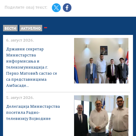
Поделите овај текст:
ВЕСТИ
АКТУЕЛНО
6. август 2026.
Државни секретар
Министарства
информисања и
телекомуникација г.
Перко Матовић састао се
са представницима
Амбасаде...
5. август 2026.
Делегација Министарства
посетила Радио-
телевизију Војводине