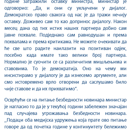
године затражили оставку министра, министар је
одговорио: ,,Да, и они су укључени у дијалог.
Демократско право свакога од нас је да тражи нечију
оставку. Доживео сам то као допринос дијалогу. Након
месец дана од тих истих наших партнера добио сам
јавне похвале. Подједнако сам равнодушан и према
похвалама и према критикама. Не можете очекивати да
ће све што радите наилазити на позитиван одјек,
посебно када имате тако велики број партнера.
Нормално је суочити се са различитим мишљењима и
ставовима. То је демократија. Оно на чему ми
инсистирамо у дијалогу је да изнесемо аргументе, али
смо истовремено врло отворени да саслушамо било
чије ставове и да их прихватимо“.
Осврћући се на питање безбедности новинара министар
је нагласио то да је у текућој години забележен значајан
пад случајева угрожавања безбедности новинара.
,,Подаци оба медијска удружења која прате ово питање
говоре да од почетка године у континуитету бележимо