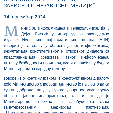
ЗАВИСНИ И НЕЗАВИСНИ МЕДИЈИ“
14. новембар 2024.
М
инистар информисања и телекомуникација г.
Дејан Ристић у интервјуу за овонедељно
издање Недељних информативних новина (НИН)
говорио је о стању у области јавног информисања,
резултатима конструктивног и отвореног дијалога са
представницима средстава јавног информисања,
питању безбедности новинара, као и о повећању буџета
Министарства за наредну годину.
Говорећи о континуираном и конструктивном дијалогу
које Министарство спроводи министар је нагласио да са
су сви добродошли да дају свој допринос унапређењу
области јавног информисања, као и то да је
Министарство спремно да сарађује са свим
заинтересованим медијским партнерима.