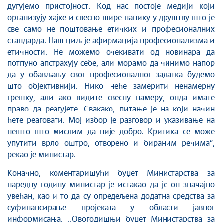
дугујемо пристојност. Код нас постоје медији који
организују хајке и свесно шире панику у друштву што је
све само не поштовање етичких и професионалних
стандарда. Наш циљ је афирмација професионализма и
етичности. Не можемо очекивати од новинара да
потпуно апстрахују себе, али морамо да чинимо напор
да у обављању свог професионалног задатка будемо
што објективнији. Нико неће замерити ненамерну
грешку, али ако видите свесну намеру, онда имате
право да реагујете. Свакако, питање је на који начин
ћете реаговати. Мој избор је разговор и указивање на
нешто што мислим да није добро. Критика се може
упутити врло оштро, отворено и бираним речима“,
рекао је министар.
Коначно, коментаришући буџет Министарства за
наредну годину министар је истакао да је он значајно
увећан, као и то да су опредељена додатна средства за
суфинансирање пројеката у области јавног
информисања. ,,Овогодишњи буџет Министарства за