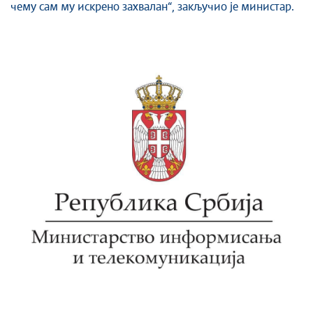
чему сам му искрено захвалан“, закључио је министар.