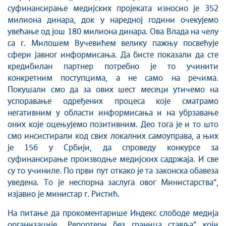
суфинансирање медијских пројеката износио је 352
милиона динара, док у наредној години очекујемо
увећање од још 180 милиона динара. Ова Влада на челу
са г. Милошем Вучевићем велику пажњу посвећује
сфери јавног информисања. Да бисте показали да сте
кредибилан партнер потребно је то учинити
конкретним поступцима, а не само на речима.
Покушали смо да за ових шест месеци утичемо на
успоравање одређених процеса које сматрамо
негативним у области информисања и на убрзавање
оних које оцењујемо позитивним. Део тога је и то што
смо инсистирали код свих локалних самоуправа, а њих
је 156 у Србији, да спроведу конкурсе за
суфинансирање производње медијских садржаја. И све
су то учиниле. По први пут откако је та законска обавеза
уведена. То је неспорна заслуга овог Министарства“,
изјавио је министар г. Ристић.
На питање да прокоментарише Индекс слободе медија
организације ,,Репортери без граница ставља“ који