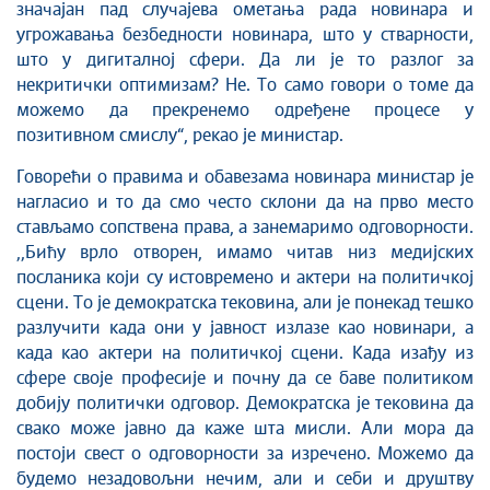
значајан пад случајева ометања рада новинара и
угрожавања безбедности новинара, што у стварности,
што у дигиталној сфери. Да ли је то разлог за
некритички оптимизам? Не. То само говори о томе да
можемо да прекренемо одређене процесе у
позитивном смислу“, рекао је министар.
Говорећи о правима и обавезама новинара министар је
нагласио и то да смо често склони да на прво место
стављамо сопствена права, а занемаримо одговорности.
,,Бићу врло отворен, имамо читав низ медијских
посланика који су истовремено и актери на политичкој
сцени. То је демократска тековина, али је понекад тешко
разлучити када они у јавност излазе као новинари, а
када као актери на политичкој сцени. Када изађу из
сфере своје професије и почну да се баве политиком
добију политички одговор. Демократска је тековина да
свако може јавно да каже шта мисли. Али мора да
постоји свест о одговорности за изречено. Можемо да
будемо незадовољни нечим, али и себи и друштву