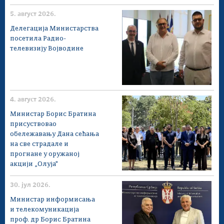
5. август 2026.
Делегација Министарства
посетила Радио-
телевизију Војводине
4. август 2026.
Министар Борис Братина
присуствовао
обележавању Дана сећања
на све страдале и
прогнане у оружаној
акцији „Олуја"
30. јул 2026.
Министар информисања
и телекомуникација
проф. др Борис Братина