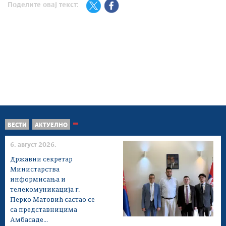
Поделите овај текст:
ВЕСТИ
АКТУЕЛНО
6. август 2026.
Државни секретар
Министарства
информисања и
телекомуникација г.
Перко Матовић састао се
са представницима
Амбасаде...