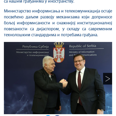
са нашим грађанима у иностранству.
Министарство информисања и телекомуникација остаје
посвећено даљем развоју механизама који доприносе
бољој информисаности и снажнијој институционалној
повезаности са дијаспором, у складу са савременим
технолошким стандардима и потребама грађана.