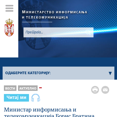
М
ИНИСТАРСТВО ИНФОРМИСАЊА
И ТЕЛЕКОМУНИКАЦИЈА
`
ОДАБЕРИТЕ КАТЕГОРИЈУ:
Конкурси - 2026. година
ВЕСТИ
АКТУЕЛНО
Конкурси из области информисања
Читај ми
Конкурси из области телекомуникација
Конкурси из области информационог
Министар информисања и
друштва
телекомуникација Борис Братина