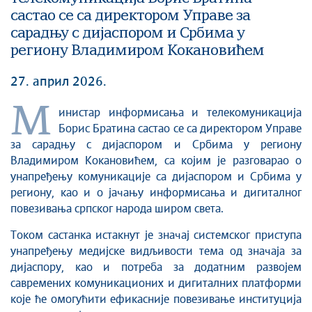
састао се са директором Управе за
сарадњу с дијаспором и Србима у
региону Владимиром Кокановићем
27. април 2026.
М
инистар информисања и телекомуникација
Борис Братина састао се са директором Управе
за сарадњу с дијаспором и Србима у региону
Владимиром Кокановићем, са којим је разговарао о
унапређењу комуникације са дијаспором и Србима у
региону, као и о јачању информисања и дигиталног
повезивања српског народа широм света.
Током састанка истакнут је значај системског приступа
унапређењу медијске видљивости тема од значаја за
дијаспору, као и потреба за додатним развојем
савремених комуникационих и дигиталних платформи
које ће омогућити ефикасније повезивање институција