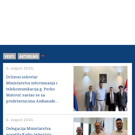
VESTI
AKTUELNO
6. avgust 2026.
Državni sekretar
Ministarstva informisanja i
telekomunikacija g. Perko
Matović sastao se sa
predstavnicima Ambasade...
5. avgust 2026.
Delegacija Ministarstva
posetila Radio-televiziju