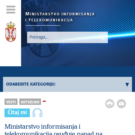
M
INISTARSTVO INFORMISANJA
I TELEKOMUNIKACIJA
`
ODABERITE KATEGORIJU:
Konkursi - 2026. godina
VESTI
AKTUELNO
Konkursi iz oblasti informisanja
Čitaj mi
Konkursi iz oblasti telekomunikacija
Konkursi iz oblasti informacionog društva
Ministarstvo informisanja i
telekomunikacija osuđuje napad na