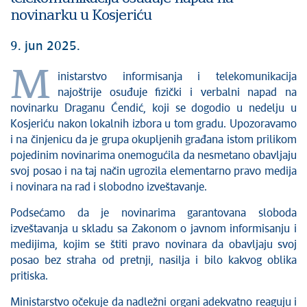
novinarku u Kosjeriću
9. jun 2025.
M
inistarstvo informisanja i telekomunikacija
najoštrije osuđuje fizički i verbalni napad na
novinarku Draganu Ćendić, koji se dogodio u nedelju u
Kosjeriću nakon lokalnih izbora u tom gradu. Upozoravamo
i na činjenicu da je grupa okupljenih građana istom prilikom
pojedinim novinarima onemogućila da nesmetano obavljaju
svoj posao i na taj način ugrozila elementarno pravo medija
i novinara na rad i slobodno izveštavanje.
Podsećamo da je novinarima garantovana sloboda
izveštavanja u skladu sa Zakonom o javnom informisanju i
medijima, kojim se štiti pravo novinara da obavljaju svoj
posao bez straha od pretnji, nasilja i bilo kakvog oblika
pritiska.
Ministarstvo očekuje da nadležni organi adekvatno reaguju i