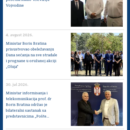
Vojvodine
4. avgust 2026.
Ministar Boris Bratina
prisustvovao obeležavanju
Dana sećanja na sve stradale
i prognane u oružanoj akciji
„Oluja"
30. jul 2026.
Ministar informisanja i
telekomunikacija prof. dr
Boris Bratina održao je
bilateralni sastanak sa
predstavnicima „Pošte...