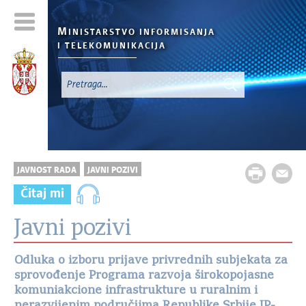
M
INISTARSTVO INFORMISANJA
I TELEKOMUNIKACIJA
JAVNOST RADA
JAVNI POZIVI
Čitaj mi
Javni pozivi
Odluka o izboru prijave privrednih subjekata za
sprovođenje Programa razvoja širokopojasne
komuniakcione infrastrukture u ruralnim i
nerazvijenim područjima Republike Srbije JP-