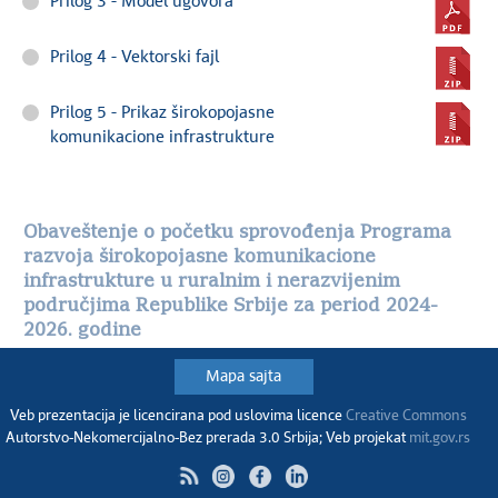
Prilog 3 - Model ugovora
Prilog 4 - Vektorski fajl
Prilog 5 - Prikaz širokopojasne
komunikacione infrastrukture
Obaveštenje o početku sprovođenja Programa
razvoja širokopojasne komunikacione
infrastrukture u ruralnim i nerazvijenim
područjima Republike Srbije za period 2024-
2026. godine
Mapa sajta
Veb prezentacija je licencirana pod uslovima licence
Creative Commons
Autorstvo-Nekomercijalno-Bez prerada 3.0 Srbija; Veb projekat
mit.gov.rs