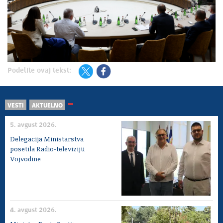
Podelite ovaj tekst:
VESTI
AKTUELNO
5. avgust 2026.
Delegacija Ministarstva
posetila Radio-televiziju
Vojvodine
4. avgust 2026.