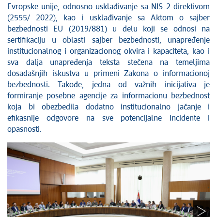
Evropske unije, odnosno usklađivanje sa NIS 2 direktivom
(2555/ 2022), kao i usklađivanje sa Aktom o sajber
bezbednosti EU (2019/881) u delu koji se odnosi na
sertifikaciju u oblasti sajber bezbednosti, unapređenje
institucionalnog i organizacionog okvira i kapaciteta, kao i
sva dalja unapređenja teksta stečena na temeljima
dosadašnjih iskustva u primeni Zakona o informacionoj
bezbednosti. Takođe, jedna od važnih inicijativa je
formiranje posebne agencije za informacionu bezbednost
koja bi obezbedila dodatno institucionalno jačanje i
efikasnije odgovore na sve potencijalne incidente i
opasnosti.