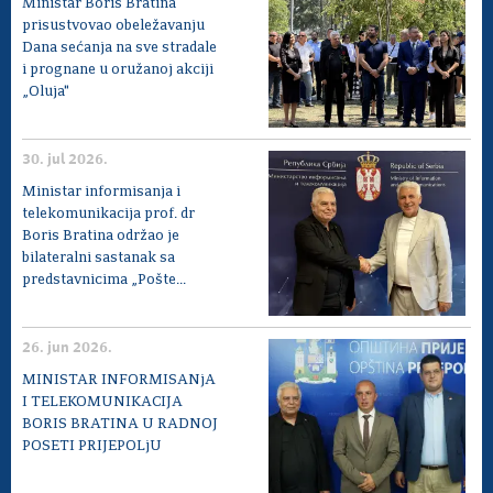
Ministar Boris Bratina
prisustvovao obeležavanju
Dana sećanja na sve stradale
i prognane u oružanoj akciji
„Oluja"
30. jul 2026.
Ministar informisanja i
telekomunikacija prof. dr
Boris Bratina održao je
bilateralni sastanak sa
predstavnicima „Pošte...
26. jun 2026.
MINISTAR INFORMISANjA
I TELEKOMUNIKACIJA
BORIS BRATINA U RADNOJ
POSETI PRIJEPOLjU