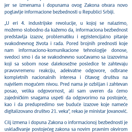
jer se izmenama i dopunama ovog Zakona otvara novo
poglavlje informacione bezbednosti u Republici Srbiji.
„U eri 4. industrijske revolucije, u kojoj se nalazimo,
možemo slobodno da kažemo da, informaciona bezbednost
predstavlja izazov, problematiku i egzistencijalno pitanje
svakodnevnog života i rada. Pored brojnih prednosti koje
nam informaciono-komunikacione tehnologije donose,
svedoci smo i da se svakodnevno suočavamo sa izazovima
koji sa sobom nose dalekosežne posledice te zahtevaju
pravovremenu reakciju, adekvatne odgovore, odbrane
kompletnih nacionalnih interesa i čitavog društva na
najvišem mogućem nivou. Pred nama je ozbiljan i zahtevan
posao, velika odgovornost, ali sam uveren da ćemo
zajedničkim snagama uspeti da odgovorimo na postojeće,
kao i da predupredimo sve buduće izazove koje nameće
digitalizovano društvo 21. veka“, rekao je ministar Jovanović.
Cilj izmena i dopuna Zakona o informacionoj bezbednosti je
usklađivanje postojećeg zakona sa novim pravnim okvirom