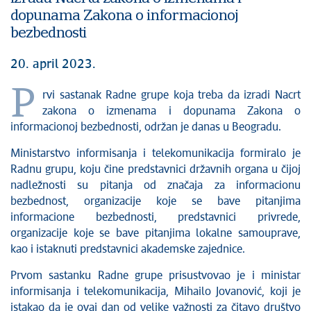
dopunama Zakona o informacionoj
bezbednosti
20. april 2023.
P
rvi sastanak Radne grupe koja treba da izradi Nacrt
zakona o izmenama i dopunama Zakona o
informacionoj bezbednosti, održan je danas u Beogradu.
Ministarstvo informisanja i telekomunikacija formiralo je
Radnu grupu, koju čine predstavnici državnih organa u čijoj
nadležnosti su pitanja od značaja za informacionu
bezbednost, organizacije koje se bave pitanjima
informacione bezbednosti, predstavnici privrede,
organizacije koje se bave pitanjima lokalne samouprave,
kao i istaknuti predstavnici akademske zajednice.
Prvom sastanku Radne grupe prisustvovao je i ministar
informisanja i telekomunikacija, Mihailo Jovanović, koji je
istakao da je ovaj dan od velike važnosti za čitavo društvo