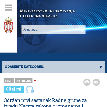
M
INISTARSTVO INFORMISANJA
I TELEKOMUNIKACIJA
`
ODABERITE KATEGORIJU:
Konkursi - 2026. godina
VESTI
AKTUELNO
Konkursi iz oblasti informisanja
Čitaj mi
Konkursi iz oblasti telekomunikacija
Konkursi iz oblasti informacionog društva
Održan prvi sastanak Radne grupe za
izradu Nacrta zakona o izmenama i