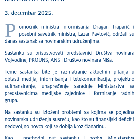
3. decembar 2025.
P
omoćnik ministra informisanja Dragan Traparić i
posebni savetnik ministra, Lazar Pavlović, održali su
danas sastanak sa novinarskim udruženjima.
Sastanku su prisustvovali predstavnici Društva novinara
Vojvodine, PROUNS, ANS i Društvo novinara Niša.
Teme sastanka bile je razmatranje aktuelnih pitanja u
oblasti medija, informisanja i telekomunikacija, projektno
sufinansiranje, unapređenje saradnje Ministarstva sa
predstavnicima medijske zajednice i formiranje radnih
grupa.
Na sastanku su izloženi problemi sa kojima se pojedina
novinarska udruženja susreću, kao što su finansijski deficit i
nedovoljno novca koji se dobija kroz članarinu.
Kao i prethodni put sastanku i pozivu Ministarstva