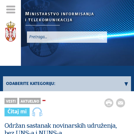
M
INISTARSTVO INFORMISANJA
I TELEKOMUNIKACIJA
`
ODABERITE KATEGORIJU:
Konkursi - 2026. godina
VESTI
AKTUELNO
Konkursi iz oblasti informisanja
Čitaj mi
Konkursi iz oblasti telekomunikacija
Konkursi iz oblasti informacionog društva
Održan sastanak novinarskih udruženja,
bez UNS-a i NUNS-a