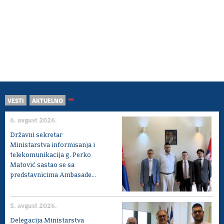
VESTI
AKTUELNO
6. avgust 2026.
Državni sekretar
Ministarstva informisanja i
telekomunikacija g. Perko
Matović sastao se sa
predstavnicima Ambasade...
5. avgust 2026.
Delegacija Ministarstva