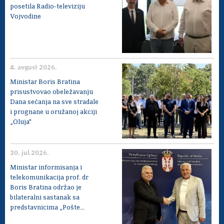
posetila Radio-televiziju
Vojvodine
4. avgust 2026.
Ministar Boris Bratina
prisustvovao obeležavanju
Dana sećanja na sve stradale
i prognane u oružanoj akciji
„Oluja"
30. jul 2026.
Ministar informisanja i
telekomunikacija prof. dr
Boris Bratina održao je
bilateralni sastanak sa
predstavnicima „Pošte...