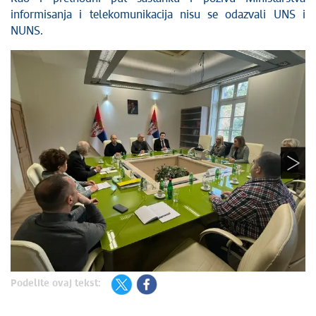
informisanja i telekomunikacija nisu se odazvali UNS i
NUNS.
Podelite ovaj tekst: