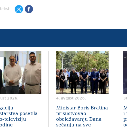
tekst:
gust 2026.
4. avgust 2026.
3
gacija
Ministar Boris Bratina
M
starstva posetila
prisustvovao
i
o-televiziju
obeležavanju Dana
p
odine
sećanja na sve
o