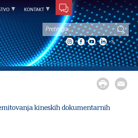
STVO
KONTAKT
Ћ
+
-
 emitovanja kineskih dokumentarnih