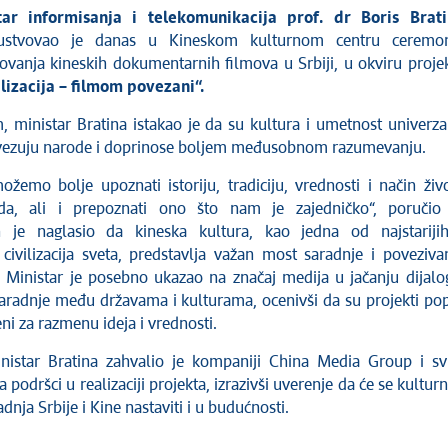
istar informisanja i telekomunikacija prof. dr Boris Brat
sustvovao je danas u Kineskom kulturnom centru ceremon
ovanja kineskih dokumentarnih filmova u Srbiji, u okviru proje
ilizacija – filmom povezani“.
, ministar Bratina istakao je da su kultura i umetnost univerza
povezuju narode i doprinose boljem međusobnom razumevanju.
ožemo bolje upoznati istoriju, tradiciju, vrednosti i način živ
da, ali i prepoznati ono što nam je zajedničko“, poručio
n je naglasio da kineska kultura, kao jedna od najstariji
h civilizacija sveta, predstavlja važan most saradnje i poveziva
e. Ministar je posebno ukazao na značaj medija u jačanju dijalo
saradnje među državama i kulturama, ocenivši da su projekti po
i za razmenu ideja i vrednosti.
nistar Bratina zahvalio je kompaniji China Media Group i s
 podršci u realizaciji projekta, izrazivši uverenje da će se kulturn
dnja Srbije i Kine nastaviti i u budućnosti.