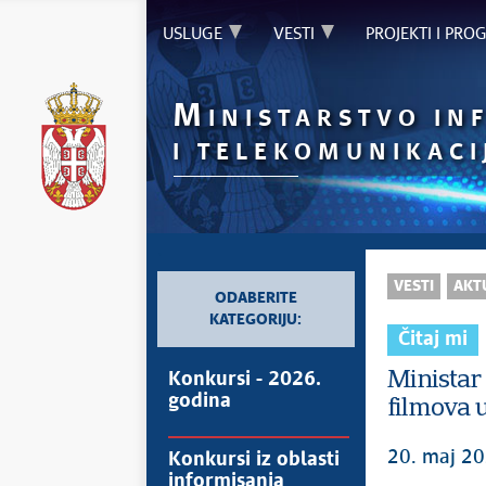
USLUGE
VESTI
PROJEKTI I PRO
M
INISTARSTVO IN
I TELEKOMUNIKACI
`
VESTI
AKT
ODABERITE
KATEGORIJU:
Čitaj mi
Ministar
Konkursi - 2026.
godina
filmova u
20. maj 20
Konkursi iz oblasti
informisanja