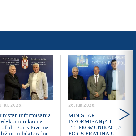
0. jul 2026.
26. jun 2026.
inistar informisanja
MINISTAR
 telekomunikacija
INFORMISANjA I
rof. dr Boris Bratina
TELEKOMUNIKACIJA
držao je bilateralni
BORIS BRATINA U