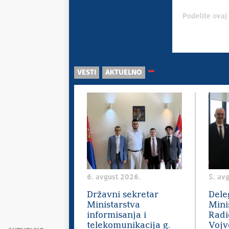
Podelite ovaj 
VESTI
AKTUELNO
6. avgust 2026.
5. av
Državni sekretar
Dele
Ministarstva
Mini
informisanja i
Radi
telekomunikacija g.
Vojv