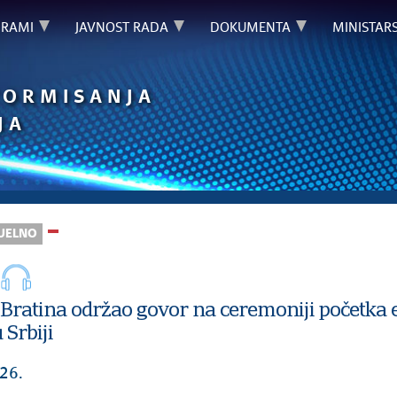
GRAMI
JAVNOST RADA
DOKUMENTA
MINISTAR
FORMISANJA
JA
UELNO
 Bratina održao govor na ceremoniji početka
 Srbiji
26.