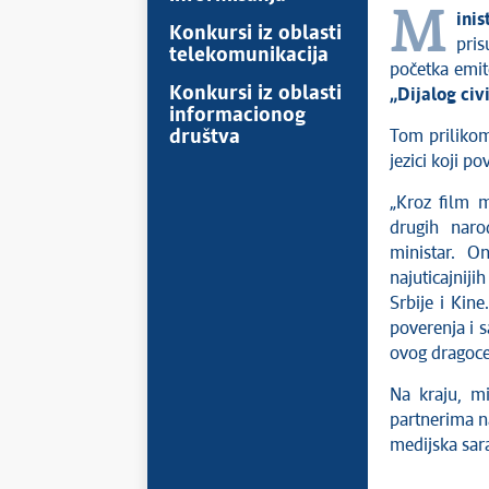
Min
Konkursi iz oblasti
pri
telekomunikacija
početka emit
Konkursi iz oblasti
„Dijalog civ
informacionog
društva
Tom prilikom
jezici koji 
„Kroz film m
drugih naro
ministar. O
najuticajniji
Srbije i Kin
poverenja i 
ovog dragocen
Na kraju, mi
partnerima na
medijska sara