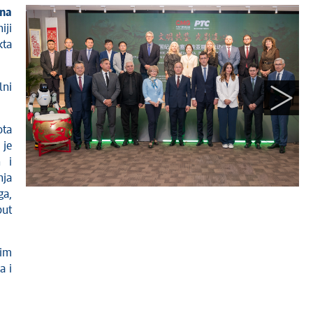
ina
iji
kta
lni
ota
 je
h i
nja
ga,
put
vim
a i