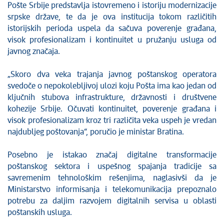
Pošte Srbije predstavlja istovremeno i istoriju modernizacije
srpske države, te da je ova institucija tokom različitih
istorijskih perioda uspela da sačuva poverenje građana,
visok profesionalizam i kontinuitet u pružanju usluga od
javnog značaja.
„Skoro dva veka trajanja javnog poštanskog operatora
svedoče o nepokolebljivoj ulozi koju Pošta ima kao jedan od
ključnih stubova infrastrukture, državnosti i društvene
kohezije Srbije. Očuvati kontinuitet, poverenje građana i
visok profesionalizam kroz tri različita veka uspeh je vredan
najdubljeg poštovanja“, poručio je ministar Bratina.
Posebno je istakao značaj digitalne transformacije
poštanskog sektora i uspešnog spajanja tradicije sa
savremenim tehnološkim rešenjima, naglasivši da je
Ministarstvo informisanja i telekomunikacija prepoznalo
potrebu za daljim razvojem digitalnih servisa u oblasti
poštanskih usluga.