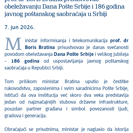
obeležavanju Dana Pošte Srbije i 186 godina
javnog poštanskog saobraćaja u Srbiji
7. jun 2026.
M
inistar informisanja i telekomunikacija
prof. dr
Boris Bratina
prisustvovao je danas svečanosti
povodom obeležavanja
Dana Pošte Srbije
i velikog jubileja
–
186 godina
od uspostavljanja javnog poštanskog
saobraćaja u Republici Srbiji.
Tom prilikom ministar Bratina uputio je čestitke
rukovodstvu, zaposlenima i svim saradnicima Pošte Srbije,
ističući da ova institucija već skoro dva veka predstavlja
jedan od najznačajnijih stubova državne infrastrukture,
pouzdan partner građana i simbol povezanosti ljudi,
gradova i generacija.
Obraćajući se prisutnima, ministar je naglasio da istorija