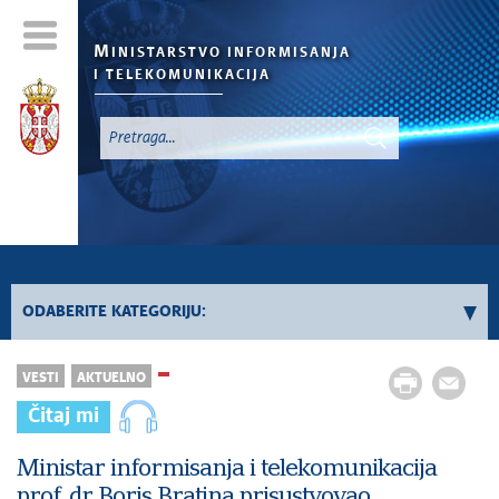
M
INISTARSTVO INFORMISANJA
I TELEKOMUNIKACIJA
`
ODABERITE KATEGORIJU:
Konkursi - 2026. godina
VESTI
AKTUELNO
Konkursi iz oblasti informisanja
Čitaj mi
Konkursi iz oblasti telekomunikacija
Konkursi iz oblasti informacionog društva
Ministar informisanja i telekomunikacija
prof. dr Boris Bratina prisustvovao