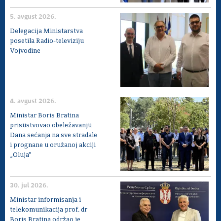
5. avgust 2026.
Delegacija Ministarstva
posetila Radio-televiziju
Vojvodine
4. avgust 2026.
Ministar Boris Bratina
prisustvovao obeležavanju
Dana sećanja na sve stradale
i prognane u oružanoj akciji
„Oluja"
30. jul 2026.
Ministar informisanja i
telekomunikacija prof. dr
Boris Bratina održao je