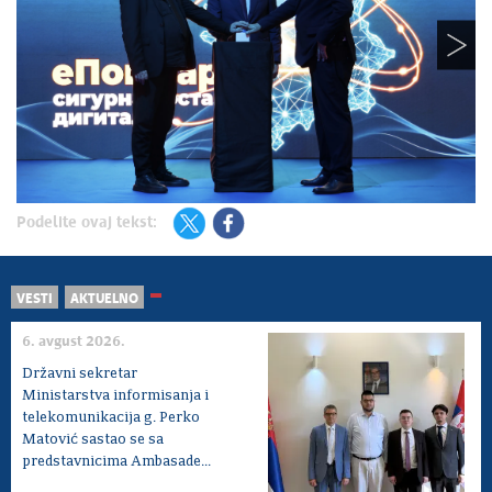
Podelite ovaj tekst:
VESTI
AKTUELNO
6. avgust 2026.
Državni sekretar
Ministarstva informisanja i
telekomunikacija g. Perko
Matović sastao se sa
predstavnicima Ambasade...