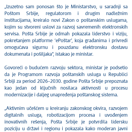
„Izuzetno sam ponosan što je Ministarstvo, u saradnji sa
Poštom Srbije, regulatorom i drugim nadležnim
institucijama, kreiralo novi Zakon o poštanskim uslugama,
kojim su stvoreni uslovi za razvoj savremenih elektronskih
servisa. Pošta Srbije je odmah pokazala liderstvo i viziju,
pokretanjem platforme ‘ePoštar’, koja građanima i privredi
omogućava sigurnu i pouzdanu elektronsku dostavu
dokumenata i pošiljaka“, istakao je ministar.
Govoreći o budućem razvoju sektora, ministar je podsetio
da je Programom razvoja poštanskih usluga u Republici
Srbiji za period 2026–2030. godine Pošta Srbije prepoznata
kao jedan od ključnih nosilaca aktivnosti u procesu
modernizacije i daljeg unapređenja poštanskog sistema.
„Aktivnim učešćem u kreiranju zakonskog okvira, razvojem
digitalnih usluga, robotizacijom procesa i uvođenjem
inovativnih rešenja, Pošta Srbije je potvrdila lidersku
poziciju u državi i regionu i pokazala kako moderan javni