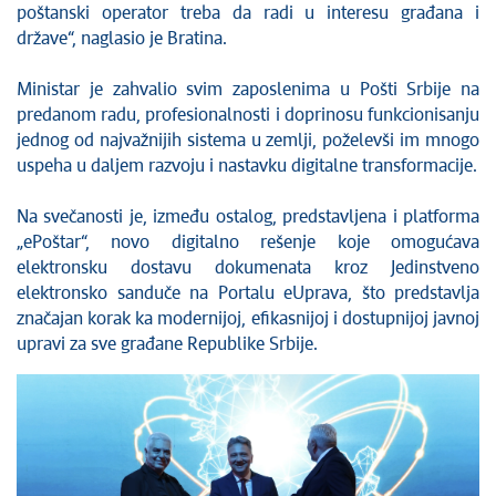
poštanski operator treba da radi u interesu građana i
države“, naglasio je Bratina.
Ministar je zahvalio svim zaposlenima u Pošti Srbije na
predanom radu, profesionalnosti i doprinosu funkcionisanju
jednog od najvažnijih sistema u zemlji, poželevši im mnogo
uspeha u daljem razvoju i nastavku digitalne transformacije.
Na svečanosti je, između ostalog, predstavljena i platforma
„ePoštar“, novo digitalno rešenje koje omogućava
elektronsku dostavu dokumenata kroz Jedinstveno
elektronsko sanduče na Portalu eUprava, što predstavlja
značajan korak ka modernijoj, efikasnijoj i dostupnijoj javnoj
upravi za sve građane Republike Srbije.