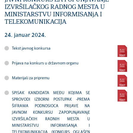
IZVRŠILAČKOG RADNOG MESTA U
MINISTARSTVU INFORMISANjA I
TELEKOMUNIKACIJA
24. januar 2024.
Tekst javnog konkursa
Prijava na konkurs u državnom organu
Materijali za pripremu
SPISAK KANDIDATA MEĐU KOJIMA SE
SPROVODI IZBORNI POSTUPAK -PREMA
ŠIFRAMA PODNOSIOCA PRIJAVE NA
JAVNOM KONKURSU ZAPOPUNjAVANjE
IZVRŠILAČKIH RADNIH MESTA U
MINISTARSTVU INFORMISANjA I
TELEKOMUNIKACIJA (KONKURS OGLAŠEN