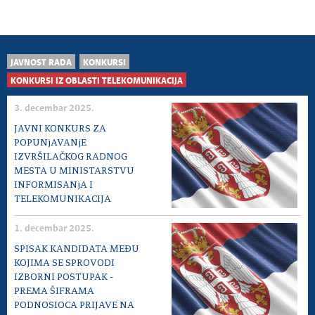
JAVNOST RADA
KONKURSI
KONKURSI IZ OBLASTI TELEKOMUNIKACIJA
3. decembar 2025.
JAVNI KONKURS ZA
POPUNjAVANjE
IZVRŠILAČKOG RADNOG
MESTA U MINISTARSTVU
INFORMISANjA I
TELEKOMUNIKACIJA
1. decembar 2025.
SPISAK KANDIDATA MEĐU
KOJIMA SE SPROVODI
IZBORNI POSTUPAK -
PREMA ŠIFRAMA
PODNOSIOCA PRIJAVE NA