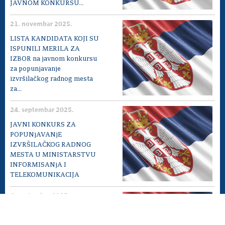
JAVNOM KONKURSU...
21. novembar 2025.
LISTA KANDIDATA KOJI SU
ISPUNILI MERILA ZA
IZBOR na javnom konkursu
za popunjavanje
izvršilačkog radnog mesta
za...
24. septembar 2025.
JAVNI KONKURS ZA
POPUNjAVANjE
IZVRŠILAČKOG RADNOG
MESTA U MINISTARSTVU
INFORMISANjA I
TELEKOMUNIKACIJA
4. septembar 2025.
SPISAK KANDIDATA MEĐU
KOJIMA SE SPROVODI