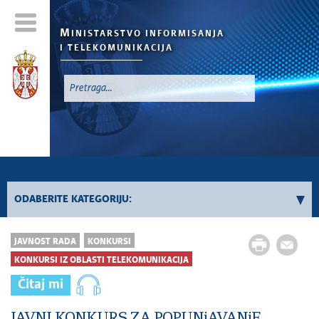
M
INISTARSTVO INFORMISANJA
I TELEKOMUNIKACIJA
`
ODABERITE KATEGORIJU:
Konkursi - 2026. godina
JAVNOST RADA
KONKURSI
Konkursi iz oblasti informisanja
KONKURSI IZ OBLASTI TELEKOMUNIKACIJA
Konkursi iz oblasti telekomunikacija
Čitaj mi
Konkursi iz oblasti informacionog društva
JAVNI KONKURS ZA POPUNjAVANjE